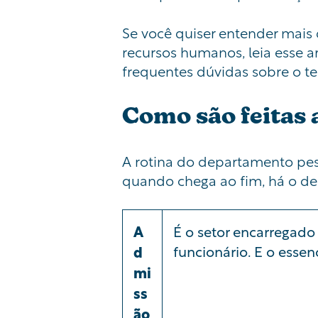
Se você quiser entender mais 
recursos humanos, leia esse a
frequentes dúvidas sobre o t
Como são feitas 
A rotina do departamento pes
quando
chega ao fim
, há o d
A
É o setor encarregado
funcionário. E o essen
d
mi
ss
ão