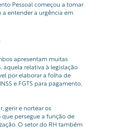
mento Pessoal começou a tomar
 a entender a urgência em
s
mbos apresentam muitas
aquela relativa à legislação
el por elaborar a folha de
o INSS e FGTS para
pagamento,
 gerir e nortear os
o que persegue a função de
nização. O setor do RH também