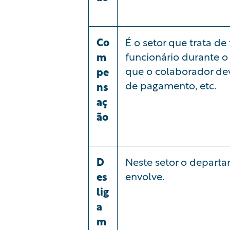
Co
É o setor que trata d
funcionário durante o
m
que o colaborador dev
pe
de pagamento, etc.
ns
aç
ão
D
Neste setor o departa
envolve.
es
lig
a
m