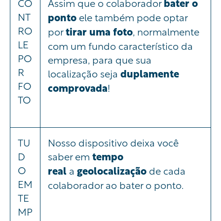
CO
Assim que o colaborador
bater o
NT
ponto
ele também pode optar
RO
por
tirar uma
foto
, normalmente
LE
com um fundo característico da
PO
empresa, para que sua
R
localização seja
duplamente
FO
comprovada
!
TO
TU
Nosso dispositivo deixa você
D
saber em
tempo
O
real
a
geolocalização
de cada
EM
colaborador ao bater o ponto.
TE
MP