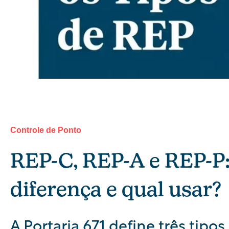
Controle de Ponto
REP-C, REP-A e REP-P: 
diferença e qual usar?
A Portaria 671 define três tipo