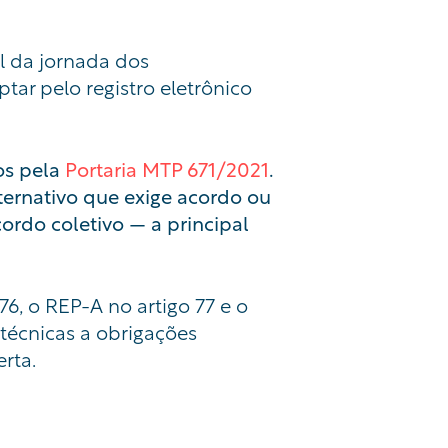
al da jornada dos
tar pelo registro eletrônico
os pela
Portaria MTP 671/2021
.
ternativo que exige acordo ou
ordo coletivo — a principal
76, o REP-A no artigo 77 e o
 técnicas a obrigações
rta.