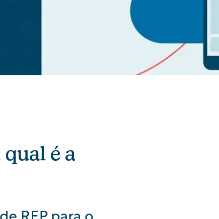
qual é a
s de REP para o