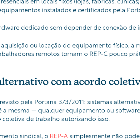
nciais em locais fixos (lojas, fábricas, clínicas)
equipamentos instalados e certificados pela Port
rdware dedicado sem depender de conexão de i
a aquisição ou locação do equipamento físico, a
rabalhadores remotos tornam o REP-C pouco prát
lternativo com acordo coletivo
revisto pela Portaria 373/2011: sistemas altern
ca é a mesma — qualquer equipamento ou softwar
oletiva de trabalho autorizando isso.
umento sindical, o
REP-A
simplesmente não pode se