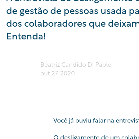
de gestão de pessoas usada par
dos colaboradores que deixam
Entenda!
Beatriz Candido Di Paolo
out 27, 2020
Você já ouviu falar na entrev
O desligamento de um colab