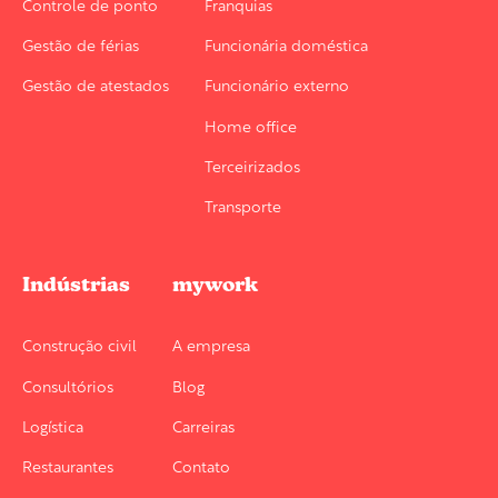
Controle de ponto
Franquias
ou computador da própria
Gestão de férias
Funcionária doméstica
empresa. É um ótimo
substituto para um relógio de
Gestão de atestados
Funcionário externo
ponto fixo!
Home office
Terceirizados
Transporte
Indústrias
mywork
Construção civil
A empresa
Consultórios
Blog
Logística
Carreiras
Restaurantes
Contato