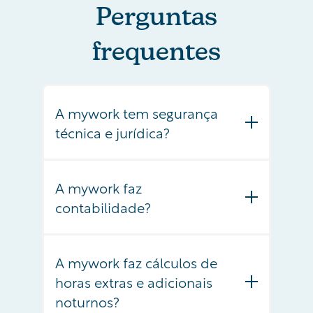
Perguntas
frequentes
A mywork tem segurança
técnica e jurídica?
Sim! A mywork utiliza o que há
de mais moderno para
A mywork faz
armazenar as informações da
contabilidade?
sua empresa. Utilizamos
A mywork não é uma empresa
criptografia e segurança de
de contabilidade, mas auxilia
nível bancário para proteger
A mywork faz cálculos de
na preparação de documentos
seus dados e prevenir acessos
horas extras e adicionais
e consolidação de informações
indevidos. Os dados ficam
noturnos?