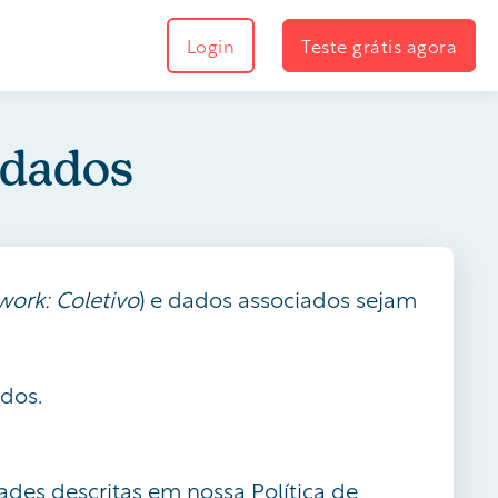
Login
Teste grátis agora
 dados
ork: Coletivo
) e dados associados sejam
ados.
des descritas em nossa Política de