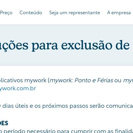
Preço
Conteúdo
Seja um representante
A empresa
uções para exclusão de
licativos mywork (
mywork: Ponto e Férias
ou
myw
work.com.br
0 dias úteis e os próximos passos serão comunic
ÕES
período necessário para cumprir com as finalida