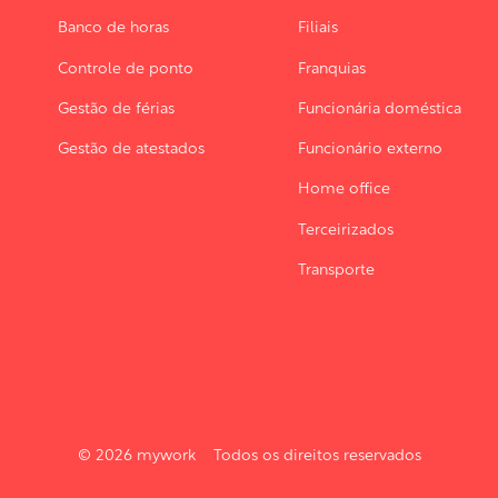
Banco de horas
Filiais
Controle de ponto
Franquias
Gestão de férias
Funcionária doméstica
Gestão de atestados
Funcionário externo
Home office
Terceirizados
Transporte
© 2026 mywork Todos os direitos reservados
Powered by Atlas - a B2B SaaS HubSpot theme