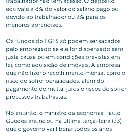
trabalhador não tem acesso. O depósito
equivale a 8% do valor do salário pago ou
devido ao trabalhador ou 2% para os
menores aprendizes.
Os fundos do FGTS só podem ser sacados
pelo empregado se ele for dispensado sem
justa causa ou em condições previstas em
lei, como aquisição de imóveis. A empresa
que não fizer o recolhimento mensal corre o
risco de sofrer penalidades, além do
pagamento de multa, juros e riscos de sofrer
processos
trabalhistas
.
No entant
o
,
o ministro da econom
ia Paulo
G
uedes
an
u
nciou
na
última terça-feira
(
23)
que o gover
no vai
liberar
todos os anos