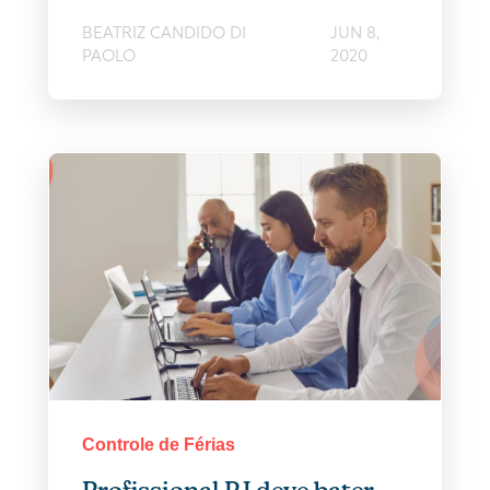
BEATRIZ CANDIDO DI
JUN 8,
PAOLO
2020
Controle de Férias
Profissional PJ deve bater